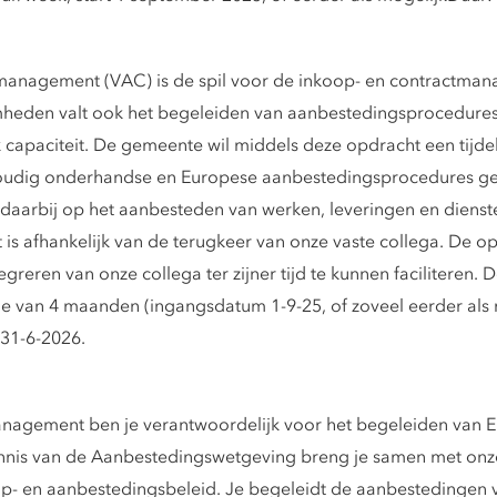
anagement (VAC) is de spil voor de inkoop- en contractma
den valt ook het begeleiden van aanbestedingsprocedures. E
capaciteit. De gemeente wil middels deze opdracht een tijdel
oudig onderhandse en Europese aanbestedingsprocedures ge
daarbij op het aanbesteden van werken, leveringen en dienst
s afhankelijk van de terugkeer van onze vaste collega. De op
reren van onze collega ter zijner tijd te kunnen faciliteren. 
de van 4 maanden (ingangsdatum 1-9-25, of zoveel eerder als m
 31-6-2026.
anagement ben je verantwoordelijk voor het begeleiden van
nnis van de Aanbestedingswetgeving breng je samen met onze
op- en aanbestedingsbeleid. Je begeleidt de aanbestedingen va