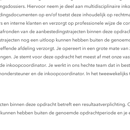
gsdossiers. Hiervoor neem je deel aan multidisciplinaire in
edingsdocumenten op en/of toetst deze inhoudelijk op rechtm
s en interne klanten en verzorgt op professionele wijze de co
afronden van de aanbestedingstrajecten binnen deze opdracht 
gstrajecten nog een uitloop kunnen hebben buiten de genoem
reffende afdeling verzorgt. Je opereert in een grote mate van
engen. Je stemt voor deze opdracht het meest af met onze va
 inkoopcoordinator. Je werkt in ons hechte team dat in besta
ondersteuner en de inkoopcoordinator. In het tweewekelijks
ten binnen deze opdracht betreft een resultaatverplichting. C
p kunnen hebben buiten de genoemde opdrachtperiode en je e