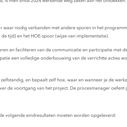
egd, is men sinds 2024 werkende weg zaken aan het ontdekken.
 daar waar nodig verbanden met andere sporen in het programm
 tijd) en het HOE-spoor (wijze van implementatie).
ren en faciliteren van de communicatie en participatie met de
icipatie een volledige onderbouwing van de verrichtte acties
elfstandig, en bepaalt zelf hoe, waar en wanneer je de werkz
er de voortgang van het project. De procesmanager oefent g
 de volgende eindresultaten moeten worden opgeleverd: