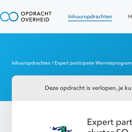
Inhuuropdrachten
H
Inhuuropdrachten
/ Expert participatie Warmteprogram
Deze opdracht is verlopen, je kun
Expert par