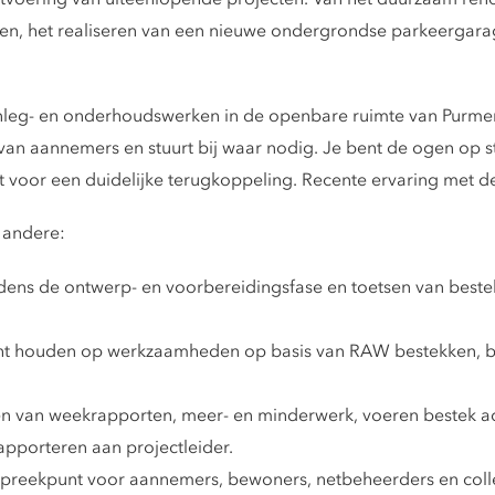
n, het realiseren van een nieuwe ondergrondse parkeergarag
aanleg- en onderhoudswerken in de openbare ruimte van Purme
n aannemers en stuurt bij waar nodig. Je bent de ogen op stra
t voor een duidelijke terugkoppeling. Recente ervaring met de
r andere:
ijdens de ontwerp- en voorbereidingsfase en toetsen van beste
ht houden op werkzaamheden op basis van RAW bestekken, bi
n van weekrapporten, meer- en minderwerk, voeren bestek admi
apporteren aan projectleider.
preekpunt voor aannemers, bewoners, netbeheerders en coll