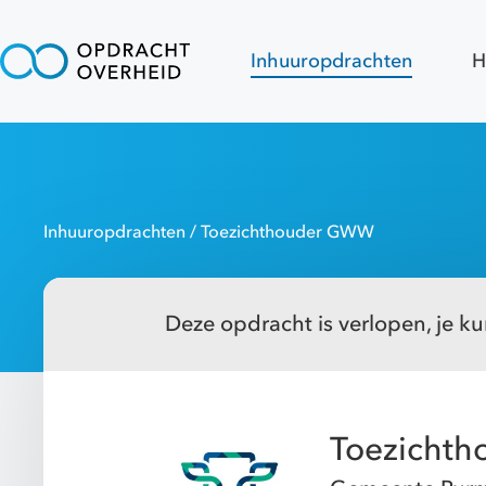
Inhuuropdrachten
H
Inhuuropdrachten
/ Toezichthouder GWW
Deze opdracht is verlopen, je kun
Toezicht