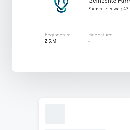
Gemeente Pur
Purmersteenweg 42,
Begindatum:
Einddatum:
Z.S.M.
-