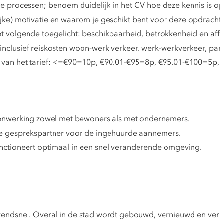
e processen; benoem duidelijk in het CV hoe deze kennis is 
lijke) motivatie en waarom je geschikt bent voor deze opdracht
et volgende toegelicht: beschikbaarheid, betrokkenheid en affi
inclusief reiskosten woon-werk verkeer, werk-werkverkeer, par
ijk van het tarief: <=€90=10p, €90.01-€95=8p, €95.01-€100=5
menwerking zowel met bewoners als met ondernemers.
he gesprekspartner voor de ingehuurde aannemers.
unctioneert optimaal in een snel veranderende omgeving.
endsnel. Overal in de stad wordt gebouwd, vernieuwd en verb