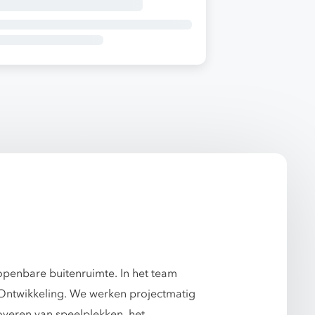
penbare buitenruimte. In het team
 Ontwikkeling. We werken projectmatig
overen van speelplekken, het