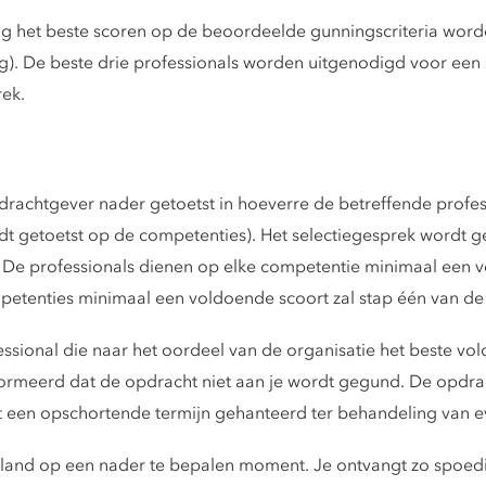
ng het beste scoren op de beoordeelde gunningscriteria wor
ng). De beste drie professionals worden uitgenodigd voor een
ek.
drachtgever nader getoetst in hoeverre de betreffende profe
 getoetst op de competenties). Het selectiegesprek wordt 
 De professionals dienen op elke competentie minimaal een v
mpetenties minimaal een voldoende scoort zal stap één van d
sional die naar het oordeel van de organisatie het beste vo
formeerd dat de opdracht niet aan je wordt gegund. De opdra
t een opschortende termijn gehanteerd ter behandeling van 
land op een nader te bepalen moment. Je ontvangt zo spoedig 