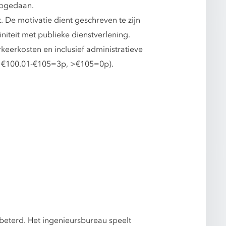
opgedaan.
. De motivatie dient geschreven te zijn
niteit met publieke dienstverlening.
keerkosten en inclusief administratieve
p, €100.01-€105=3p, >€105=0p).
eterd. Het ingenieursbureau speelt