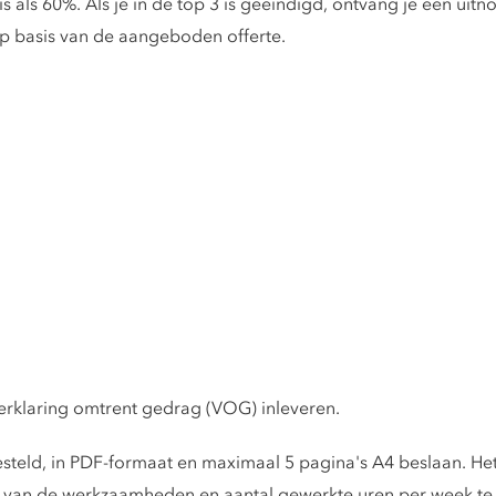
is als 60%. Als je in de top 3 is geëindigd, ontvang je een uitn
op basis van de aangeboden offerte.
verklaring omtrent gedrag (VOG) inleveren.
steld, in PDF-formaat en maximaal 5 pagina's A4 beslaan. Het 
m van de werkzaamheden en aantal gewerkte uren per week te 