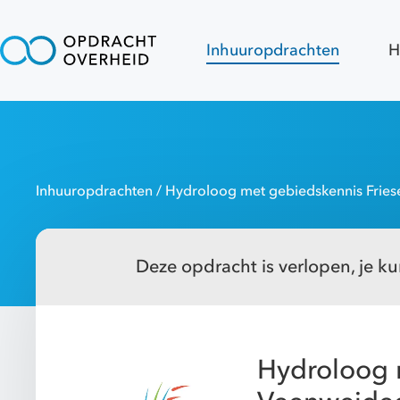
Inhuuropdrachten
H
Inhuuropdrachten
/ Hydroloog met gebiedskennis Frie
Deze opdracht is verlopen, je kun
Hydroloog 