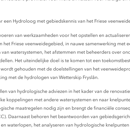
 naar een Hydroloog met gebiedskennis van het Friese veenweid
itvoeren van werkzaamheden voor het opstellen en actualiser
het Friese veenweidegebied, in nauwe samenwerking met een
van watersystemen, het afstemmen met beheerders over ondu
ellen. Het uiteindelijke doel is te komen tot een toekomstbes
ng wordt gehouden met de doelstellingen van het veenweid
ng met de hydrologen van Wetterskip Fryslân.
len van hydrologische adviezen in het kader van de renovati
ke koppelingen met andere watersystemen en naar knelpunten
ische maatregelen nodig zijn en brengt de financiële conse
CC). Daarnaast behoren het beantwoorden van gebiedsgericht
en waterlopen, het analyseren van hydrologische knelpunten