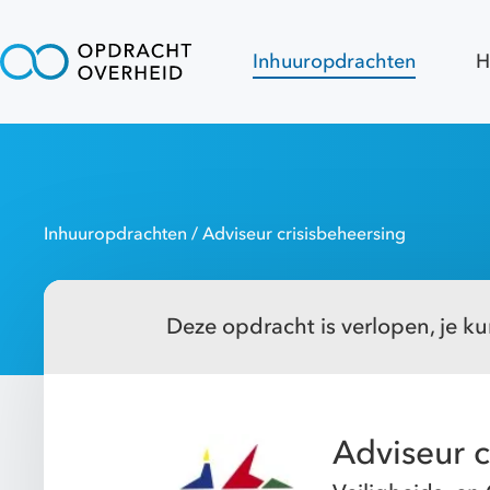
Inhuuropdrachten
H
Inhuuropdrachten
/ Adviseur crisisbeheersing
Deze opdracht is verlopen, je kun
Adviseur c