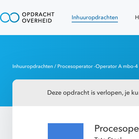
Inhuuropdrachten
H
Inhuuropdrachten
/ Procesoperator -Operator A mbo-4
Deze opdracht is verlopen, je kun
Procesope