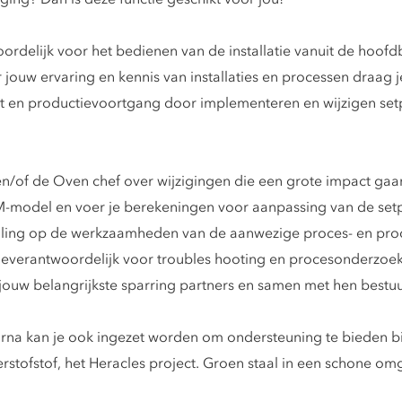
woordelijk voor het bedienen van de installatie vanuit de hoo
 jouw ervaring en kennis van installaties en processen draag je
t en productievoortgang door implementeren en wijzigen setp
en/of de Oven chef over wijzigingen die een grote impact ga
M-model en voer je berekeningen voor aanpassing van de setp
ulling op de werkzaamheden van de aanwezige proces- en prod
verantwoordelijk voor troubles hooting en procesonderzoek 
jouw belangrijkste sparring partners en samen met hen bestuur
rna kan je ook ingezet worden om ondersteuning te bieden bij
erstofstof, het Heracles project. Groen staal in een schone om