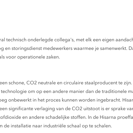
ral technisch onderlegde collega's, met elk een eigen aandach
oog en storingsdienst medewerkers waarmee je samenwerkt. D
ls voor operationele zaken.
een schone, CO2 neutrale en circulaire staalproducent te zijn
 technologie om op een andere manier dan de traditionele man
noeg onbewerkt in het proces kunnen worden ingebracht. Hisa
een significante verlaging van de CO2 uitstoot is er sprake v
stofdioxide en andere schadelijke stoffen. In de Hisarna proe
e installatie naar industriële schaal op te schalen.