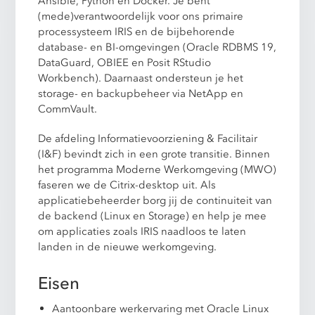
Ansible, Python en Docker. Je bent
(mede)verantwoordelijk voor ons primaire
processysteem IRIS en de bijbehorende
database- en BI-omgevingen (Oracle RDBMS 19,
DataGuard, OBIEE en Posit RStudio
Workbench). Daarnaast ondersteun je het
storage- en backupbeheer via NetApp en
CommVault.
De afdeling Informatievoorziening & Facilitair
(I&F) bevindt zich in een grote transitie. Binnen
het programma Moderne Werkomgeving (MWO)
faseren we de Citrix-desktop uit. Als
applicatiebeheerder borg jij de continuiteit van
de backend (Linux en Storage) en help je mee
om applicaties zoals IRIS naadloos te laten
landen in de nieuwe werkomgeving.
Eisen
Aantoonbare werkervaring met Oracle Linux