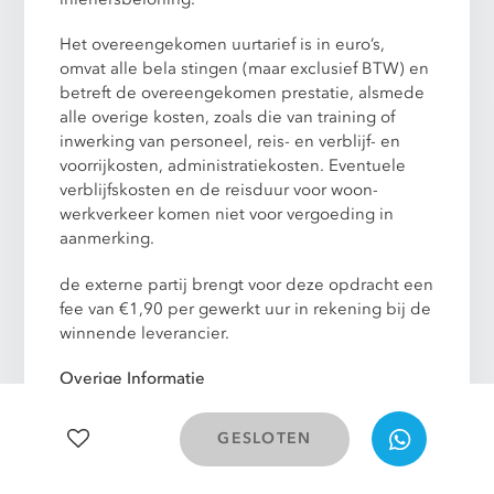
Het overeengekomen uurtarief is in euro’s,
omvat alle bela stingen (maar exclusief BTW) en
betreft de overeengekomen prestatie, alsmede
alle overige kosten, zoals die van training of
inwerking van personeel, reis- en verblijf- en
voorrijkosten, administratiekosten. Eventuele
verblijfskosten en de reisduur voor woon-
werkverkeer komen niet voor vergoeding in
aanmerking.
de externe partij brengt voor deze opdracht een
fee van €1,90 per gewerkt uur in rekening bij de
winnende leverancier.
Overige Informatie
Door het indienen van uw offerte gaat
GESLOTEN
leverancier zonder voorbehoud akkoord met
de Algemene Inkoopvoorwaarden (AIV)