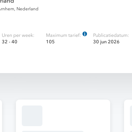
rland
Arnhem, Nederland
Uren per week:
Maximum tarief:
Publicatiedatum:
32 - 40
105
30 jun 2026