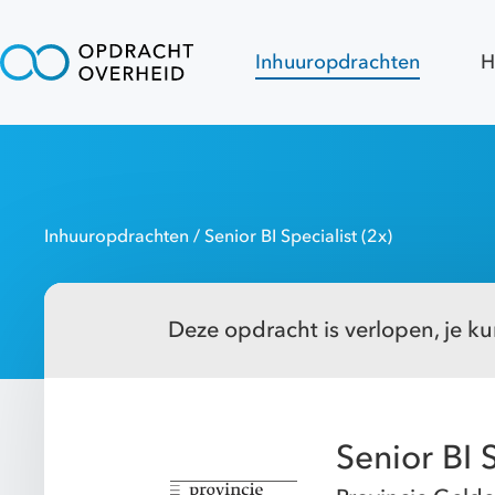
Inhuuropdrachten
H
Inhuuropdrachten
/ Senior BI Specialist (2x)
Deze opdracht is verlopen, je kun
Senior BI S