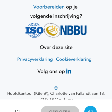
Voorbereiden
op je
volgende inschrijving?
Over deze site
Privacyverklaring
Cookieverklaring
Volg ons op
Hoofdkantoor (KBenP), Charlotte van Pallandtlaan 18,
2272 TR Voorburg
Route via Google Maps
© 2026 Opdracht Overheid
GESLOTEN