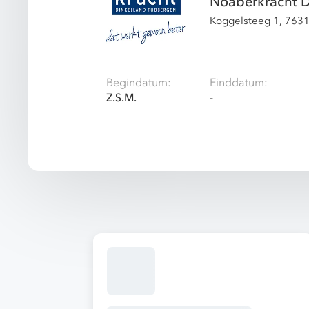
Noaberkracht D
Koggelsteeg 1, 763
Begindatum:
Einddatum:
Z.S.M.
-