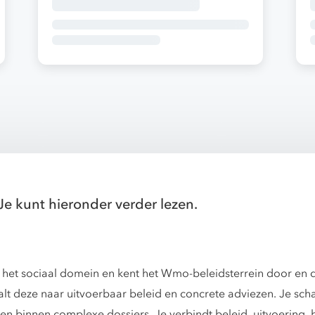
Je kunt hieronder verder lezen.
 het sociaal domein en kent het Wmo-beleidsterrein door en d
lt deze naar uitvoerbaar beleid en concrete adviezen. Je schak
en binnen complexe dossiers. Je verbindt beleid, uitvoering, 