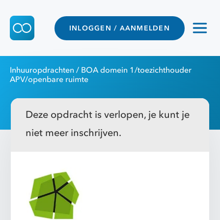
INLOGGEN / AANMELDEN
Inhuuropdrachten
/ BOA domein 1/toezichthouder
APV/openbare ruimte
Deze opdracht is verlopen, je kunt je
niet meer inschrijven.