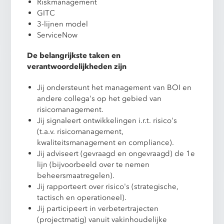
Riskmanagement
GITC
3-lijnen model
ServiceNow
De belangrijkste taken en
verantwoordelijkheden zijn
Jij ondersteunt het management van BOI en
andere collega's op het gebied van
risicomanagement.
Jij signaleert ontwikkelingen i.r.t. risico's
(t.a.v. risicomanagement,
kwaliteitsmanagement en compliance).
Jij adviseert (gevraagd en ongevraagd) de 1e
lijn (bijvoorbeeld over te nemen
beheersmaatregelen).
Jij rapporteert over risico's (strategische,
tactisch en operationeel).
Jij participeert in verbetertrajecten
(projectmatig) vanuit vakinhoudelijke