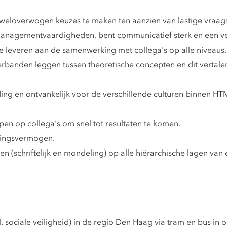
m weloverwogen keuzes te maken ten aanzien van lastige vraa
-managementvaardigheden, bent communicatief sterk en een ve
 te leveren aan de samenwerking met collega's op alle niveaus.
 verbanden leggen tussen theoretische concepten en dit vertal
ding en ontvankelijk voor de verschillende culturen binnen 
pen op collega's om snel tot resultaten te komen.
evingsvermogen.
n (schriftelijk en mondeling) op alle hiërarchische lagen va
. sociale veiligheid) in de regio Den Haag via tram en bus in