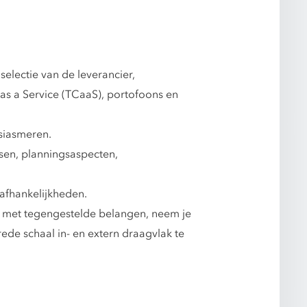
electie van de leverancier,
as a Service (TCaaS), portofoons en
usiasmeren.
isen, planningsaspecten,
 afhankelijkheden.
aan met tegengestelde belangen, neem je
de schaal in- en extern draagvlak te