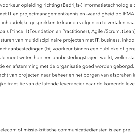
orkeur opleiding richting (Bedrijfs-) Informatietechnologie o
met IT en projectmanagementkennis en -vaardigheid op IPMA
inhoudelijke gesprekken te kunnen volgen en te vertalen naar
 zoals Prince II (Foundation en Practitioner), Agile /Scrum, (Lean
sturen van multidisciplinaire projecten met IT, business, inkoo
met aanbestedingen (bij voorkeur binnen een publieke of ger
n. Je moet weten hoe een aanbestedingstraject werkt, welke sta
tie en afstemming met de organisatie goed worden geborgd.
ht van projecten naar beheer en het borgen van afspraken in 
ijke transitie van de latende leverancier naar de komende le
e, telecom of missie-kritische communicatiediensten is een pre.