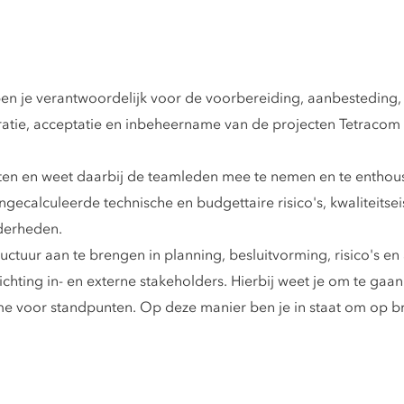
en je verantwoordelijk voor de voorbereiding, aanbesteding, s
atie, acceptatie en inbeheername van de projecten Tetracom 
ltaten en weet daarbij de teamleden mee te nemen en te entho
ngecalculeerde technische en budgettaire risico's, kwaliteitse
derheden.
ctuur aan te brengen in planning, besluitvorming, risico's en
richting in- en externe stakeholders. Hierbij weet je om te g
 voor standpunten. Op deze manier ben je in staat om op bre