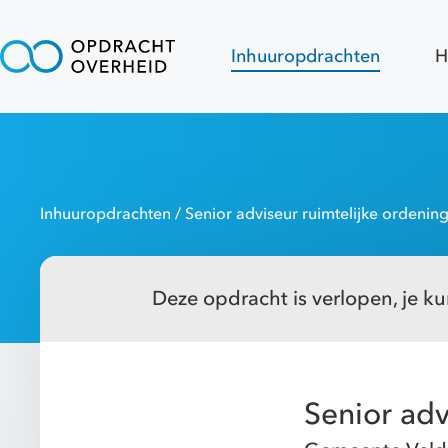
Inhuuropdrachten
H
Inhuuropdrachten
/ Senior adviseur ruimtelijke ordenin
Deze opdracht is verlopen, je kun
Senior adv