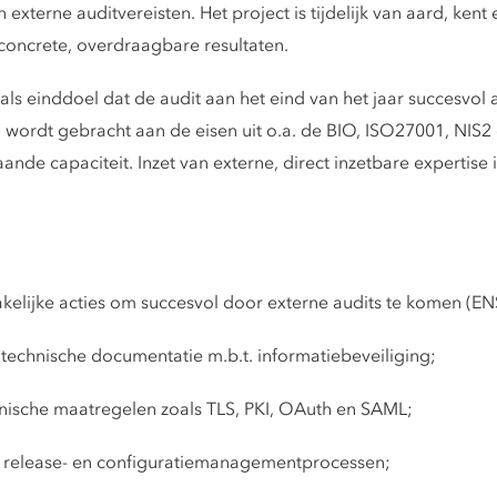
xterne auditvereisten. Het project is tijdelijk van aard, kent e
n concrete, overdraagbare resultaten.
 als einddoel dat de audit aan het eind van het jaar succesvol
 wordt gebracht aan de eisen uit o.a. de BIO, ISO27001, NIS
ande capaciteit. Inzet van externe, direct inzetbare expertise
elijke acties om succesvol door externe audits te komen (ENSI
 technische documentatie m.b.t. informatiebeveiliging;
hnische maatregelen zoals TLS, PKI, OAuth en SAML;
, release- en configuratiemanagementprocessen;