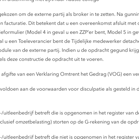
kozen om de externe partij als broker in te zetten. Na gunnin
en facturatie. Dit betekent dat u een overeenkomst afsluit me
tieformulier (Model 4 in geval u een ZZP’er bent, Model 5 in g
al u een Toeleverancier bent de Tijdelijke medewerker detachee
odule van de externe partij. Indien u de opdracht gegund krijg
ls deze constructie de opdracht uit te voeren.
s afgifte van een Verklaring Omtrent het Gedrag (VOG) een ver
voldoen aan de voorwaarden voor disculpatie als gesteld in de
uitleenbedrijf betreft die is opgenomen in het register van 
clusief omzetbelasting) storten op de G-rekening van de opd
uitleenbedrijf betreft die niet is opgenomen in het register