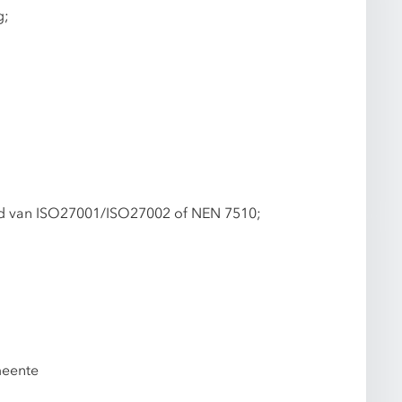
g;
ed van ISO27001/ISO27002 of NEN 7510;
meente