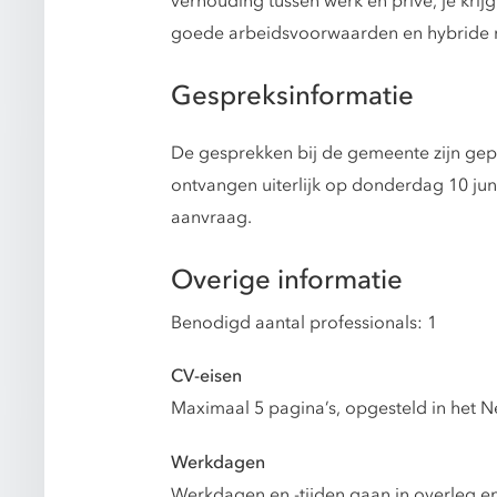
verhouding tussen werk en prive, je krijg
goede arbeidsvoorwaarden en hybride 
Gespreksinformatie
De gesprekken bij de gemeente zijn gepla
ontvangen uiterlijk op donderdag 10 ju
aanvraag.
Overige informatie
Benodigd aantal professionals: 1
CV-eisen
Maximaal 5 pagina’s, opgesteld in het N
Werkdagen
Werkdagen en -tijden gaan in overleg en