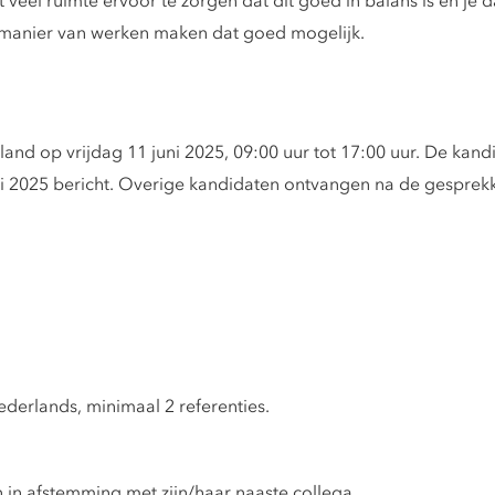
t veel ruimte ervoor te zorgen dat dit goed in balans is en je 
manier van werken maken dat goed mogelijk.
nd op vrijdag 11 juni 2025, 09:00 uur tot 17:00 uur. De kandi
ni 2025 bericht. Overige kandidaten ontvangen na de gesprek
ederlands, minimaal 2 referenties.
 in afstemming met zijn/haar naaste collega