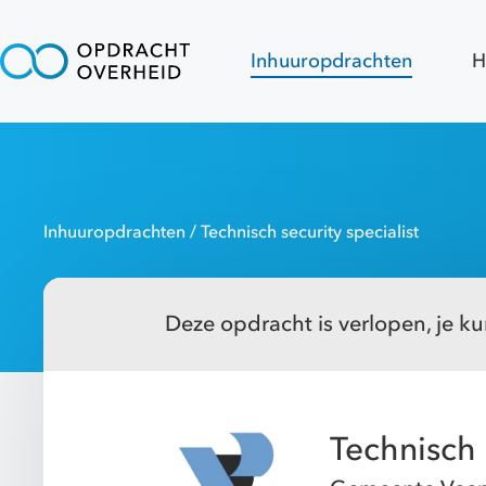
Inhuuropdrachten
H
Inhuuropdrachten
/ Technisch security specialist
Deze opdracht is verlopen, je kun
Technisch 