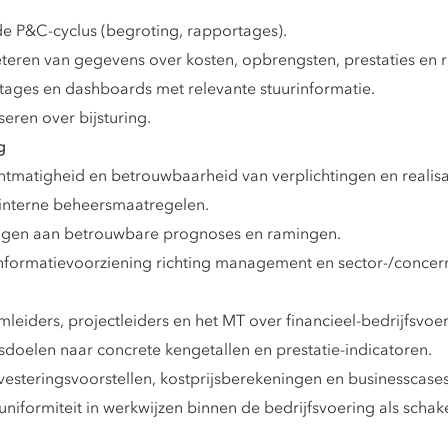
e P&C-cyclus (begroting, rapportages).
teren van gegevens over kosten, opbrengsten, prestaties en ri
ges en dashboards met relevante stuurinformatie.
eren over bijsturing.
g
htmatigheid en betrouwbaarheid van verplichtingen en realisa
 interne beheersmaatregelen.
agen aan betrouwbare prognoses en ramingen.
informatievoorziening richting management en sector-/concern
eiders, projectleiders en het MT over financieel-bedrijfsvoe
gsdoelen naar concrete kengetallen en prestatie-indicatoren.
nvesteringsvoorstellen, kostprijsberekeningen en businesscases
formiteit in werkwijzen binnen de bedrijfsvoering als schake