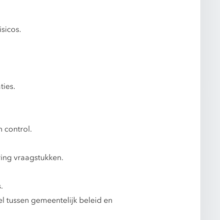
sicos.
ties.
 control.
ring vraagstukken.
.
l tussen gemeentelijk beleid en