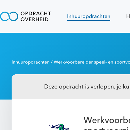
Inhuuropdrachten
H
Inhuuropdrachten
/ Werkvoorbereider speel- en sportvo
Deze opdracht is verlopen, je kun
Werkvoorbe