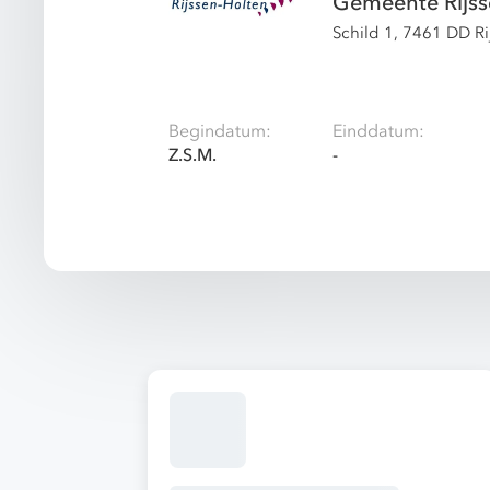
Gemeente Rijss
Schild 1, 7461 DD R
Begindatum:
Einddatum:
Z.S.M.
-