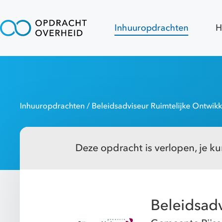
Inhuuropdrachten
H
Inhuuropdrachten
/ Beleidsadviseur Ruimtelijke Ontwikk
Deze opdracht is verlopen, je kun
Beleidsadv