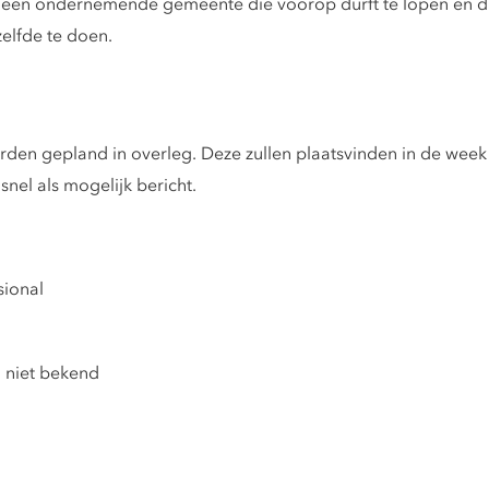
k een ondernemende gemeente die voorop durft te lopen en die
elfde te doen.
en gepland in overleg. Deze zullen plaatsvinden in de week v
snel als mogelijk bericht.
sional
g niet bekend