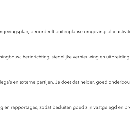
n
mgevingsplan, beoordeelt buitenplanse omgevingsplanactivit
ngbouw, herinrichting, stedelijke vernieuwing en uitbreidings
llega’s en externe partijen. Je doet dat helder, goed onderb
ng en rapportages, zodat besluiten goed zijn vastgelegd en p