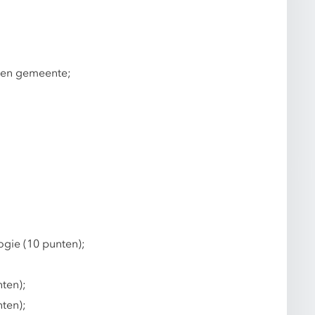
 een gemeente;
gie (10 punten);
;
ten);
ten);