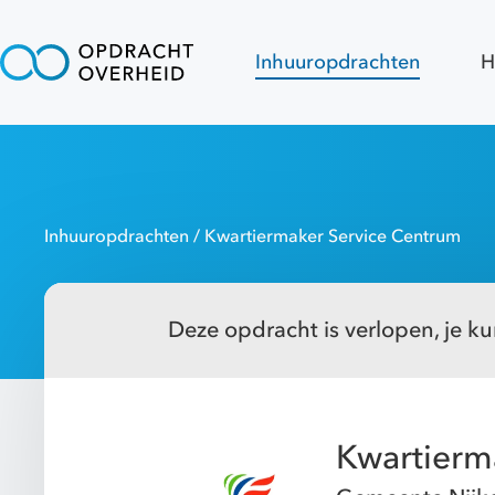
Inhuuropdrachten
H
Inhuuropdrachten
/ Kwartiermaker Service Centrum
Deze opdracht is verlopen, je kun
Kwartierm