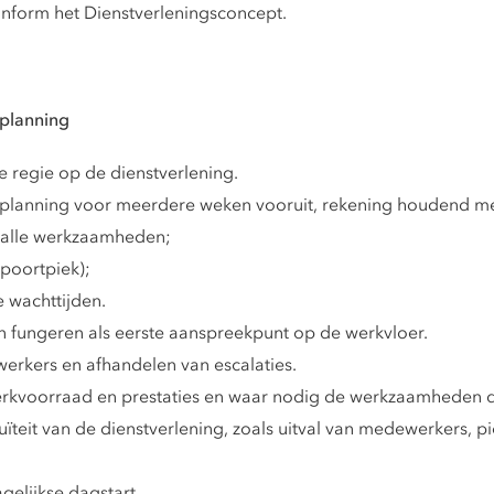
onform het Dienstverleningsconcept.
 planning
e regie op de dienstverlening.
rplanning voor meerdere weken vooruit, rekening houdend me
 alle werkzaamheden;
poortpiek);
 wachttijden.
n fungeren als eerste aanspreekpunt op de werkvloer.
rkers en afhandelen van escalaties.
erkvoorraad en prestaties en waar nodig de werkzaamheden d
uïteit van de dienstverlening, zoals uitval van medewerkers, p
elijkse dagstart.