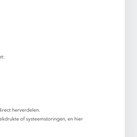
t:
irect herverdelen.
iekdrukte of systeemstoringen, en hier