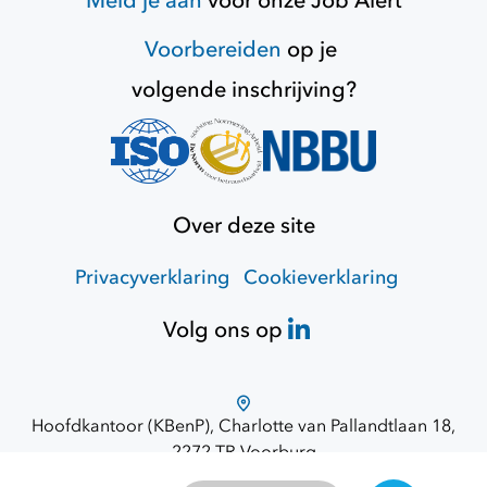
Meld je aan
voor onze
Job Alert
Voorbereiden
op je
volgende inschrijving?
Over deze site
Privacyverklaring
Cookieverklaring
Volg ons op
Hoofdkantoor (KBenP), Charlotte van Pallandtlaan 18,
2272 TR Voorburg
Route via Google Maps