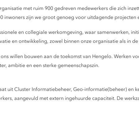
ganisatie met ruim 900 gedreven medewerkers die zich inze
00 inwoners zijn we groot genoeg voor uitdagende projecten 
ionele en collegiale werkomgeving, waar samenwerken, initiat
atie en ontwikkeling, zowel binnen onze organisatie als in d
t ons willen bouwen aan de toekomst van Hengelo. Werken v
ter, ambitie en een sterke gemeenschapszin.
at uit Cluster Informatiebeheer, Geo-informatie(beheer) en k
erkers, aangevuld met extern ingehuurde capaciteit. De wer