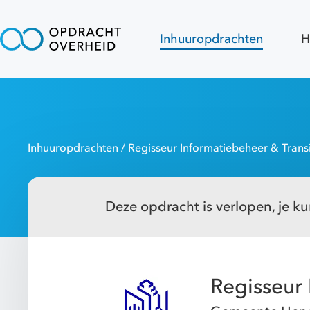
Inhuuropdrachten
H
Inhuuropdrachten
/ Regisseur Informatiebeheer & Transi
Deze opdracht is verlopen, je kun
Regisseur 