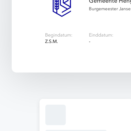
Gemeente Hen
Burgemeester Janse
Begindatum:
Einddatum:
Z.S.M.
-