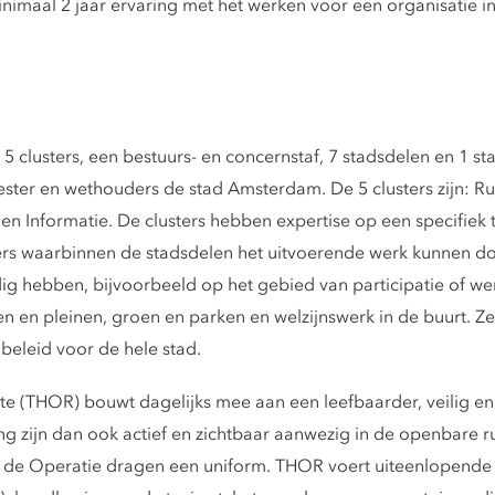
imaal 2 jaar ervaring met het werken voor een organisatie in 
 5 clusters, een bestuurs- en concernstaf, 7 stadsdelen en 1 
er en wethouders de stad Amsterdam. De 5 clusters zijn: Ru
e en Informatie. De clusters hebben expertise op een specifiek t
ders waarbinnen de stadsdelen het uitvoerende werk kunnen do
ig hebben, bijvoorbeeld op het gebied van participatie of we
en en pleinen, groen en parken en welzijnswerk in de buurt. Ze
 beleid voor de hele stad.
e (THOR) bouwt dagelijks mee aan een leefbaarder, veilig 
 zijn dan ook actief en zichtbaar aanwezig in de openbare r
j de Operatie dragen een uniform. THOR voert uiteenlopende 