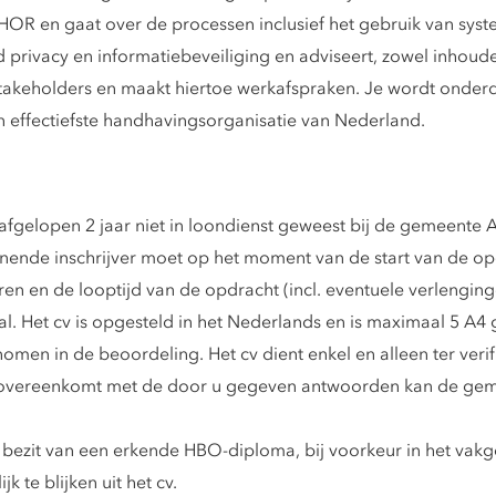
 THOR en gaat over de processen inclusief het gebruik van sy
 privacy en informatiebeveiliging en adviseert, zowel inhoudel
takeholders en maakt hiertoe werkafspraken. Je wordt onderde
 effectiefste handhavingsorganisatie van Nederland.
afgelopen 2 jaar niet in loondienst geweest bij de gemeente
nende inschrijver moet op het moment van de start van de opd
ren en de looptijd van de opdracht (incl. eventuele verlenging
al. Het cv is opgesteld in het Nederlands en is maximaal 5 A4
en in de beoordeling. Het cv dient enkel en alleen ter verif
t overeenkomt met de door u gegeven antwoorden kan de gem
 bezit van een erkende HBO-diploma, bij voorkeur in het vak
k te blijken uit het cv.