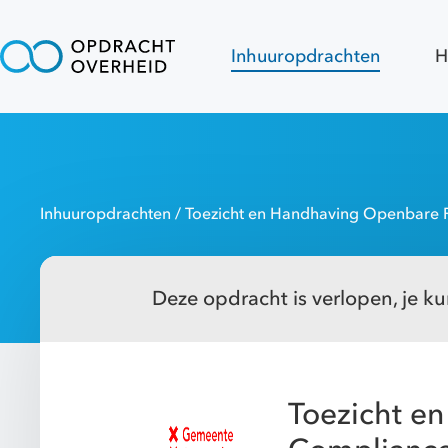
Inhuuropdrachten
H
Inhuuropdrachten
/ Toezicht en Handhaving Openbare Ru
Deze opdracht is verlopen, je kun
Toezicht e