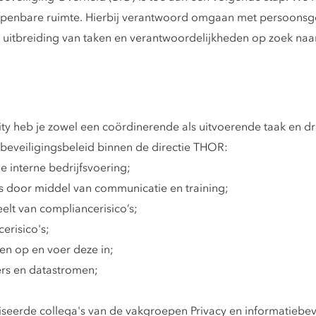
openbare ruimte. Hierbij verantwoord omgaan met persoonsge
 uitbreiding van taken en verantwoordelijkheden op zoek naa
ity heb je zowel een coördinerende als uitvoerende taak en dr
ebeveiligingsbeleid binnen de directie THOR:
 interne bedrijfsvoering;
 door middel van communicatie en training;
eelt van compliancerisico’s;
erisico's;
en op en voer deze in;
ers en datastromen;
seerde collega's van de vakgroepen Privacy en informatiebeve