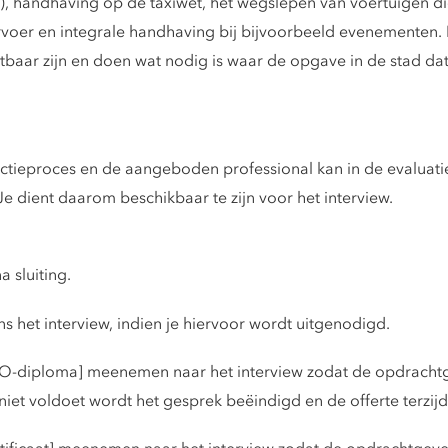
, handhaving op de taxiwet, het wegslepen van voertuigen die
voer en integrale handhaving bij bijvoorbeeld evenementen
zetbaar zijn en doen wat nodig is waar de opgave in de stad dat
lectieproces en de aangeboden professional kan in de evaluat
 dient daarom beschikbaar te zijn voor het interview.
 sluiting.
s het interview, indien je hiervoor wordt uitgenodigd.
O-diploma] meenemen naar het interview zodat de opdrachtge
niet voldoet wordt het gesprek beëindigd en de offerte terzij