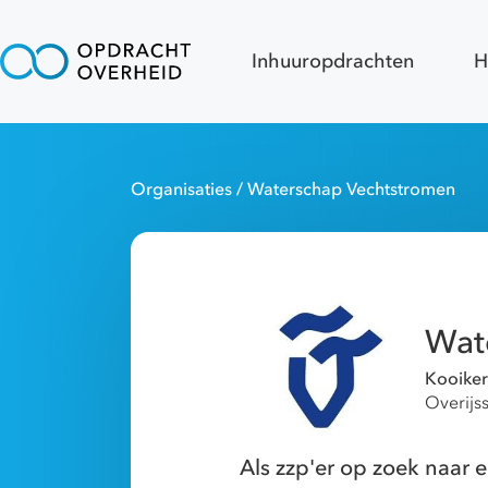
Inhuuropdrachten
H
Organisaties
/ Waterschap Vechtstromen
Wat
Kooiker
Overijss
Als zzp'er op zoek naa