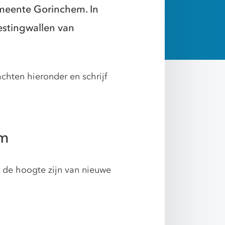
meente Gorinchem. In
estingwallen van
hten hieronder en schrijf
em
p de hoogte zijn van nieuwe