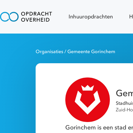
Inhuuropdrachten
H
Organisaties
/ Gemeente Gorinchem
Gem
Stadhui
Zuid-Ho
Gorinchem is een stad e