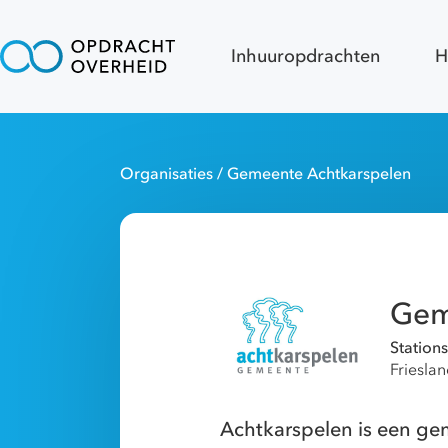
Inhuuropdrachten
H
Organisaties
/ Gemeente Achtkarspelen
Gem
Station
Friesla
Achtkarspelen is een ge