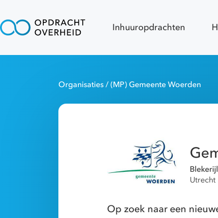
Inhuuropdrachten
H
Organisaties
/ (MP) Gemeente Woerden
Gem
Blekeri
Utrecht
Op zoek naar een nieuw