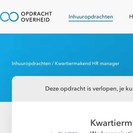
Inhuuropdrachten
H
Inhuuropdrachten
/ Kwartiermakend HR manager
Deze opdracht is verlopen, je kun
Kwartier