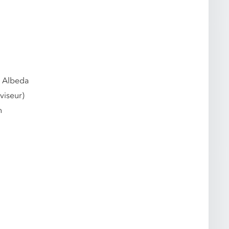
n Albeda
viseur)
n