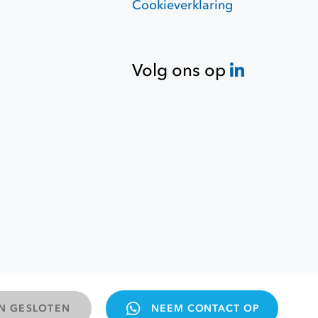
Cookieverklaring
Volg ons op
 Maps
© 2026 Opdracht Overheid
EN GESLOTEN
NEEM CONTACT OP