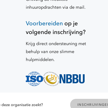
inhuuropdrachten via de mail.
Voorbereiden
op je
volgende inschrijving?
Krijg direct ondersteuning met
behulp van onze slimme
hulpmiddelen.
tte van Pallandtlaan 18, 2272 TR Voorburg
Route via Google
 deze organisatie zoekt?
INSCHRIJVING