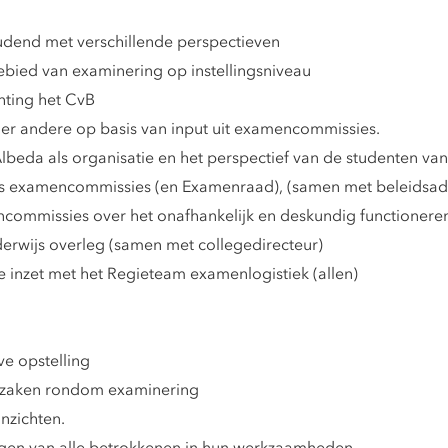
udend met verschillende perspectieven
ebied van examinering op instellingsniveau
chting het CvB
der andere op basis van input uit examencommissies.
Albeda als organisatie en het perspectief van de studenten va
 als examencommissies (en Examenraad), (samen met beleidsad
ommissies over het onafhankelijk en deskundig functionere
erwijs overleg (samen met collegedirecteur)
 inzet met het Regieteam examenlogistiek (allen)
ve opstelling
t zaken rondom examinering
inzichten.