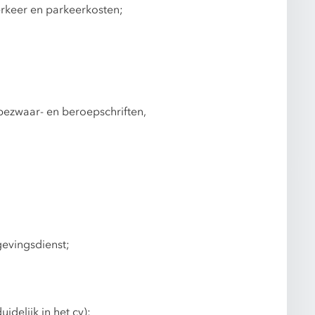
erkeer en parkeerkosten;
bezwaar- en beroepschriften,
gevingsdienst;
delijk in het cv);