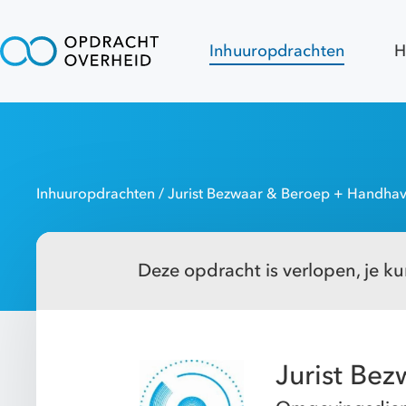
Inhuuropdrachten
H
Inhuuropdrachten
/ Jurist Bezwaar & Beroep + Handha
Deze opdracht is verlopen, je kun
Jurist Be