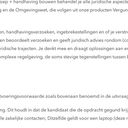
oep + handhaving bouwen behandel je alle juridische aspect
ng en de Omgevingswet, die volgen uit onze producten Vergun
, handhavingsverzoeken, ingebrekestellingen en of je verstrek
en beoordeelt verzoeken en geeft juridisch advies rondom (
uridische trajecten. Je denkt mee en draagt oplossingen aan e
lexe regelgeving, de soms stevige tegenstellingen tussen be
 uitvoeringsvoorwaarde zoals bovenaan benoemd in de uitvraa
ng. Dit houdt in dat de kandidaat die de opdracht gegund krijg
akelijke contacten; Ditzelfde geldt voor een laptop (deze m