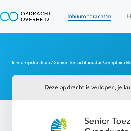
Inhuuropdrachten
H
Inhuuropdrachten
/ Senior Toezichthouder Complexe B
Deze opdracht is verlopen, je kun
Senior Toe