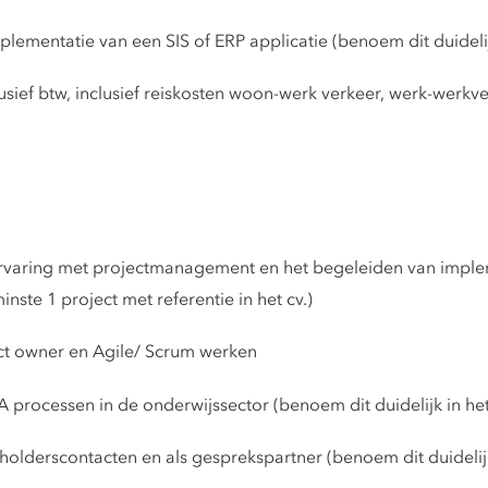
ementatie van een SIS of ERP applicatie (benoem dit duidelij
sief btw, inclusief reiskosten woon-werk verkeer, werk-werkve
ervaring met projectmanagement en het begeleiden van implem
ste 1 project met referentie in het cv.)
ct owner en Agile/ Scrum werken
rocessen in de onderwijssector (benoem dit duidelijk in het
lderscontacten en als gesprekspartner (benoem dit duidelijk