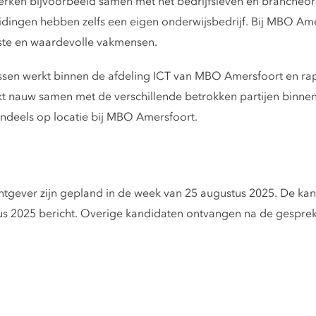
 werken bijvoorbeeld samen met het bedrijfsleven en brancheor
dingen hebben zelfs een eigen onderwijsbedrijf. Bij MBO Am
uste en waardevolle vakmensen.
essen werkt binnen de afdeling ICT van MBO Amersfoort en rap
rkt nauw samen met de verschillende betrokken partijen binn
tendeels op locatie bij MBO Amersfoort.
tgever zijn gepland in de week van 25 augustus 2025. De kand
stus 2025 bericht. Overige kandidaten ontvangen na de gespre