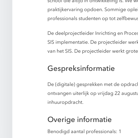
school die altijd in ontwikkeling is. We
praktijkervaring opdoen. Sommige oplei
professionals studenten op tot zelfbew
De deelprojectleider Inrichting en Proc
SIS implementatie. De projectleider we
van het SIS. De projectleider werkt gro
Gespreksinformatie
De (digitale) gesprekken met de opdrach
ontvangen uiterlijk op vrijdag 22 augu
inhuuropdracht.
Overige informatie
Benodigd aantal professionals: 1