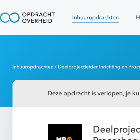
Inhuuropdrachten
H
Inhuuropdrachten
/ Deelprojectleider Inrichting en Pro
Deze opdracht is verlopen, je kun
Deelproject