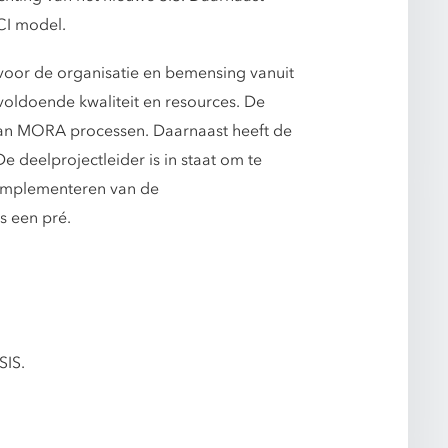
CI model.
k voor de organisatie en bemensing vanuit
oldoende kwaliteit en resources. De
s van MORA processen. Daarnaast heeft de
 deelprojectleider is in staat om te
t implementeren van de
s een pré.
SIS.