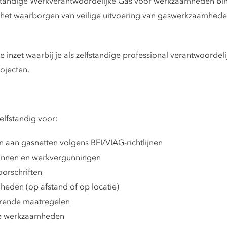
lfstandige Werkverantwoordelijke Gas voor werkzaamheden bin
 op het waarborgen van veilige uitvoering van gaswerkzaamhe
 inzet waarbij je als zelfstandige professional verantwoordeli
ojecten.
elfstandig voor:
 aan gasnetten volgens BEI/VIAG-richtlijnen
annen en werkvergunningen
oorschriften
eden (op afstand of op locatie)
gerende maatregelen
de werkzaamheden