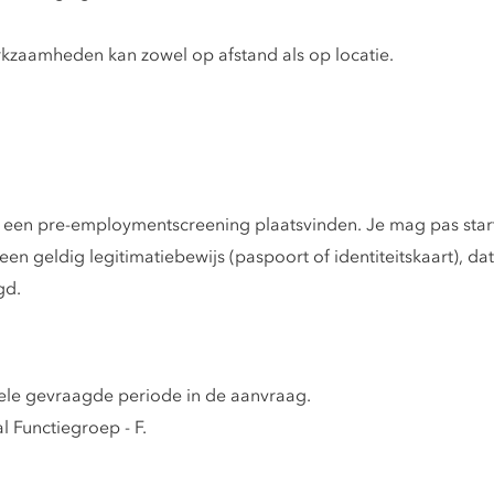
rkzaamheden kan zowel op afstand als op locatie.
l er een pre-employmentscreening plaatsvinden. Je mag pas sta
n geldig legitimatiebewijs (paspoort of identiteitskaart), dat
gd.
 hele gevraagde periode in de aanvraag.
 Functiegroep - F.