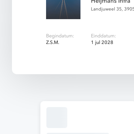
Heijmans Infra
Landjuweel 35, 390
Begindatum:
Einddatum:
Z.S.M.
1 jul 2028