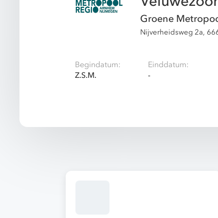
Veluwezoo
Groene Metropoo
Nijverheidsweg 2a, 66
Begindatum:
Einddatum:
Z.S.M.
-