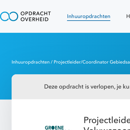
Inhuuropdrachten
H
Inhuuropdrachten
/ Projectleider/Coordinator Gebied
Deze opdracht is verlopen, je kun
Projectlei