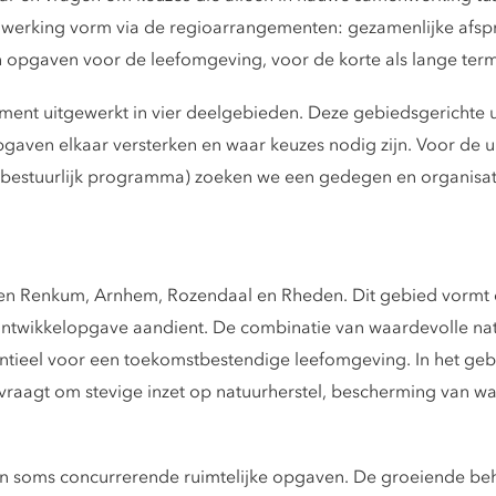
nwerking vorm via de regioarrangementen: gezamenlijke afsp
 opgaven voor de leefomgeving, voor de korte als lange term
ent uitgewerkt in vier deelgebieden. Deze gebiedsgerichte 
pgaven elkaar versterken en waar keuzes nodig zijn. Voor de
bestuurlijk programma) zoeken we een gedegen en organisat
 Renkum, Arnhem, Rozendaal en Rheden. Dit gebied vormt de 
ke ontwikkelopgave aandient. De combinatie van waardevolle n
ntieel voor een toekomstbestendige leefomgeving. In het geb
 vraagt om stevige inzet op natuurherstel, bescherming van 
en soms concurrerende ruimtelijke opgaven. De groeiende be