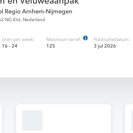
m en Veluweaanpak
l Regio Arnhem-Nijmegen
62 NG Elst, Nederland
Uren per week:
Maximum tarief:
Publicatiedatum:
16 - 24
125
3 jul 2026