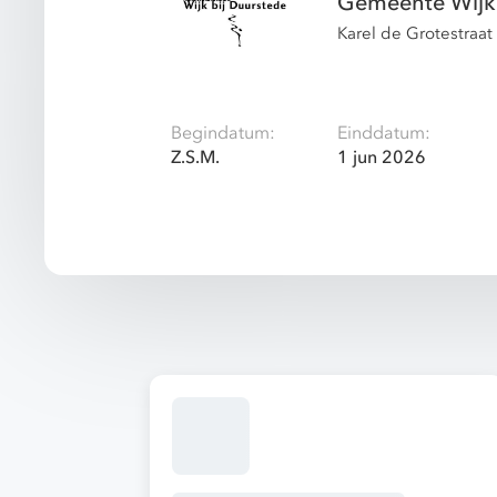
Gemeente Wijk 
Karel de Grotestraa
Begindatum:
Einddatum:
Z.S.M.
1 jun 2026