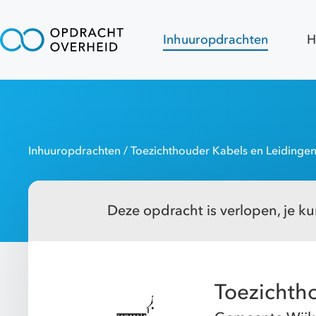
Inhuuropdrachten
H
Inhuuropdrachten
/ Toezichthouder Kabels en Leidinge
Deze opdracht is verlopen, je kun
Toezichth