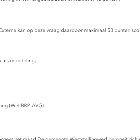
 De Externe kan op deze vraag daardoor maximaal 50 punten sco
jk als mondeling;
ving (Wet BRP, AVG).
ergeet het maar! De gemeente Weststellingwerf bemoeit zich 