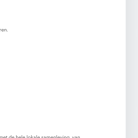
ren.
met de hele lokale samenleving, van