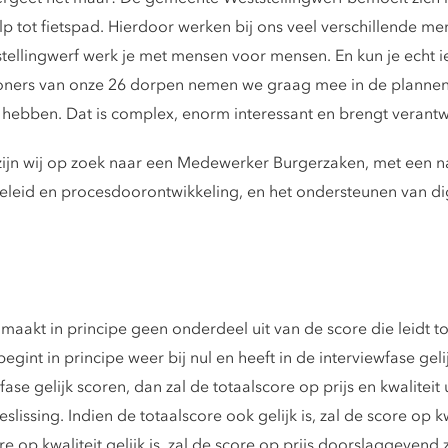
p tot fietspad. Hierdoor werken bij ons veel verschillende me
ellingwerf werk je met mensen voor mensen. En kun je echt 
ners van onze 26 dorpen nemen we graag mee in de plannen d
hebben. Dat is complex, enorm interessant en brengt verant
zijn wij op zoek naar een Medewerker Burgerzaken, met een 
eleid en procesdoorontwikkeling, en het ondersteunen van dig
g maakt in principe geen onderdeel uit van de score die leidt t
gint in principe weer bij nul en heeft in de interviewfase geli
se gelijk scoren, dan zal de totaalscore op prijs en kwaliteit u
issing. Indien de totaalscore ook gelijk is, zal de score op k
op kwaliteit gelijk is, zal de score op prijs doorslaggevend zij