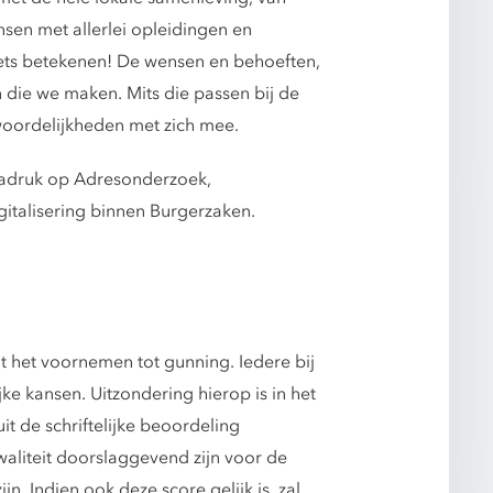
nsen met allerlei opleidingen en
iets betekenen! De wensen en behoeften,
ie we maken. Mits die passen bij de
woordelijkheden met zich mee.
nadruk op Adresonderzoek,
italisering binnen Burgerzaken.
ot het voornemen tot gunning. Iedere bij
jke kansen. Uitzondering hierop is in het
it de schriftelijke beoordeling
waliteit doorslaggevend zijn voor de
n. Indien ook deze score gelijk is, zal