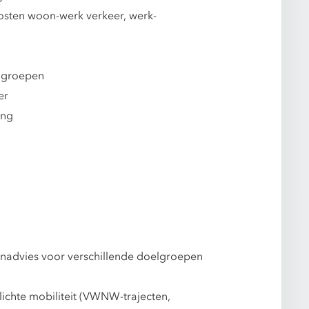
skosten woon-werk verkeer, werk-
elgroepen
er
ing
anadvies voor verschillende doelgroepen
lichte mobiliteit (VWNW-trajecten,