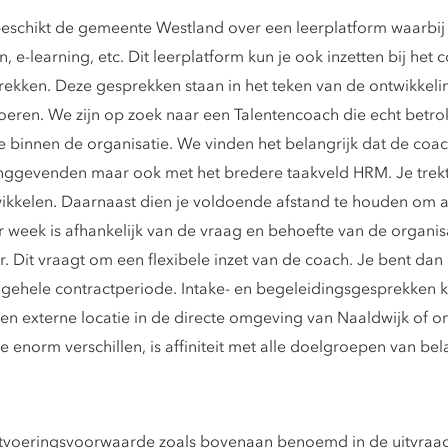
eschikt de gemeente Westland over een leerplatform waarbij
, e-learning, etc. Dit leerplatform kun je ook inzetten bij h
rekken. Deze gesprekken staan in het teken van de ontwikke
eren. We zijn op zoek naar een Talentencoach die echt betrokke
ie binnen de organisatie. We vinden het belangrijk dat de c
dinggevenden maar ook met het bredere taakveld HRM. Je trekt
ikkelen. Daarnaast dien je voldoende afstand te houden om a
r week is afhankelijk van de vraag en behoefte van de organisa
r. Dit vraagt om een flexibele inzet van de coach. Je bent da
gehele contractperiode. Intake- en begeleidingsgesprekken k
en externe locatie in de directe omgeving van Naaldwijk of 
enorm verschillen, is affiniteit met alle doelgroepen van bel
 uitvoeringsvoorwaarde zoals bovenaan benoemd in de uitvraa