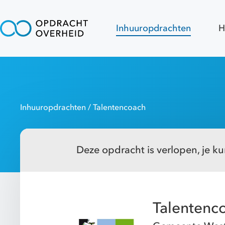
Inhuuropdrachten
H
Inhuuropdrachten
/ Talentencoach
Deze opdracht is verlopen, je kun
Talentenc