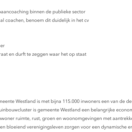
pbaancoaching binnen de publieke sector
l coachen, benoem dit duidelijk in het cv
der
aat en durft te zeggen waar het op staat
nte Westland is met bijna 115.000 inwoners een van de der
tuinbouwcluster is gemeente Westland een belangrijke econo
nwoner ruimte, rust, groen en woonomgevingen met aantrekke
een bloeiend verenigingsleven zorgen voor een dynamische en