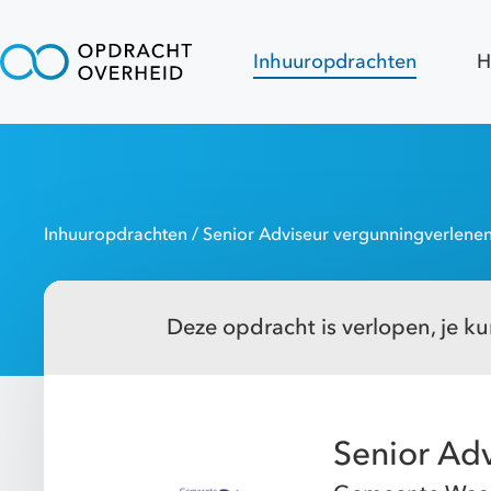
Inhuuropdrachten
H
Inhuuropdrachten
/ Senior Adviseur vergunningverlene
Deze opdracht is verlopen, je kun
Senior Ad