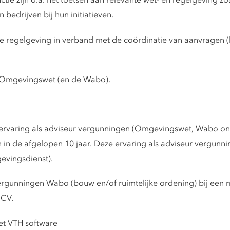
ie zijn o.a. het toetsen aan relevante wet- en regelgeving z
bedrijven bij hun initiatieven.
de regelgeving in verband met de coördinatie van aanvragen (
e Omgevingswet (en de Wabo).
kervaring als adviseur vergunningen (Omgevingswet, Wabo on
 in de afgelopen 10 jaar. Deze ervaring als adviseur vergunn
evingsdienst).
 Vergunningen Wabo (bouw en/of ruimtelijke ordening) bij ee
 CV.
et VTH software