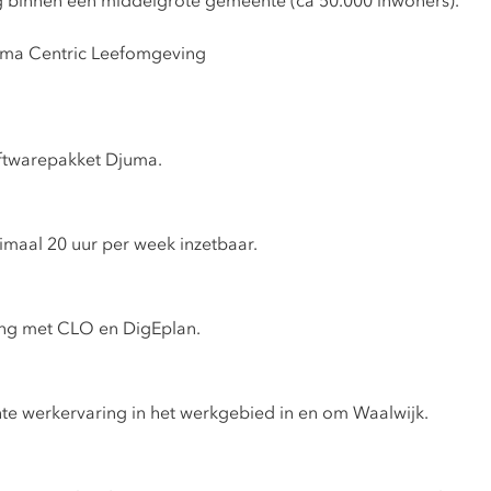
g binnen een middelgrote gemeente (ca 50.000 inwoners).
mma Centric Leefomgeving
oftwarepakket Djuma.
imaal 20 uur per week inzetbaar.
ing met CLO en DigEplan.
nte werkervaring in het werkgebied in en om Waalwijk.