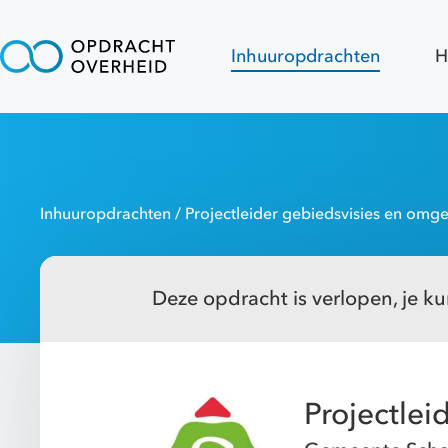
Inhuuropdrachten
H
Inhuuropdrachten
/ Projectleider gebiedsvisies en omge
Deze opdracht is verlopen, je kun
Projectlei