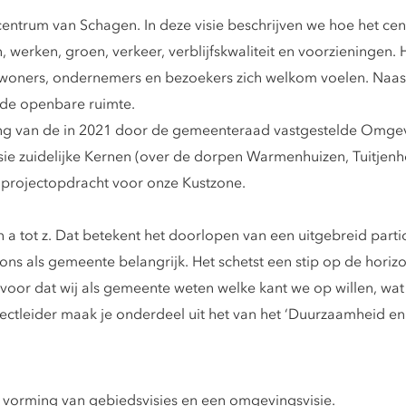
 centrum van Schagen. In deze visie beschrijven we hoe het c
werken, groen, verkeer, verblijfskwaliteit en voorzieningen. H
inwoners, ondernemers en bezoekers zich welkom voelen. Naa
 de openbare ruimte.
ing van de in 2021 door de gemeenteraad vastgestelde Omgev
ie zuidelijke Kernen (over de dorpen Warmenhuizen, Tuitjenh
projectopdracht voor onze Kustzone.
n a tot z. Dat betekent het doorlopen van een uitgebreid partic
r ons als gemeente belangrijk. Het schetst een stip op de horiz
oor dat wij als gemeente weten welke kant we op willen, wat 
ectleider maak je onderdeel uit het van het ‘Duurzaamheid en 
 vorming van gebiedsvisies en een omgevingsvisie.