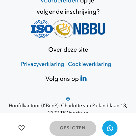
Voorbereiden
op je
volgende inschrijving?
Over deze site
Privacyverklaring
Cookieverklaring
Volg ons op
Hoofdkantoor (KBenP), Charlotte van Pallandtlaan 18,
2272 TR Voorburg
Route via Google Maps
© 2026 Opdracht Overheid
GESLOTEN