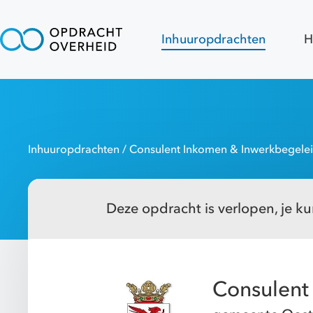
Inhuuropdrachten
H
Inhuuropdrachten
/ Consulent Inkomen & Inwerkbegele
Deze opdracht is verlopen, je kun
Consulent