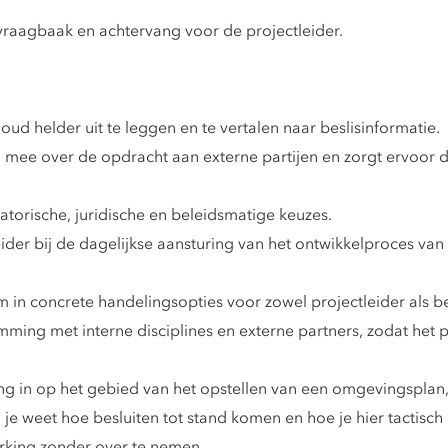
 vraagbaak en achtervang voor de projectleider.
d helder uit te leggen en te vertalen naar beslisinformatie.
 mee over de opdracht aan externe partijen en zorgt ervoor da
torische, juridische en beleidsmatige keuzes.
eider bij de dagelijkse aansturing van het ontwikkelproces v
 om in concrete handelingsopties voor zowel projectleider als b
mming met interne disciplines en externe partners, zodat het p
ing in op het gebied van het opstellen van een omgevingsplan,
eit; je weet hoe besluiten tot stand komen en hoe je hier tactis
rking zonder over te nemen.