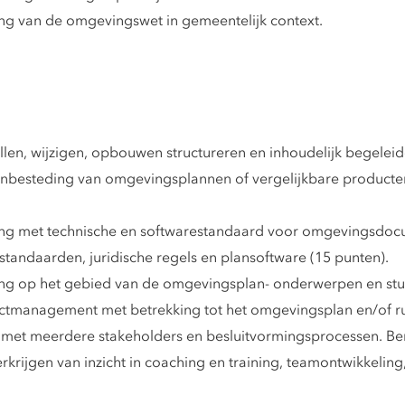
ng van de omgevingswet in gemeentelijk context.
len, wijzigen, opbouwen structureren en inhoudelijk begelei
besteding van omgevingsplannen of vergelijkbare producten.
ing met technische en softwarestandaard voor omgevingsdoc
andaarden, juridische regels en plansoftware (15 punten).
ng op het gebied van de omgevingsplan- onderwerpen en sturi
tmanagement met betrekking tot het omgevingsplan en/of rui
met meerdere stakeholders en besluitvormingsprocessen. Beno
rijgen van inzicht in coaching en training, teamontwikkeling