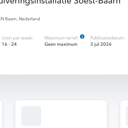
uiveringsinstallatie Soest-Baarn
EN Baarn, Nederland
Uren per week:
Maximum tarief:
Publicatiedatum:
16 - 24
Geen maximum
3 jul 2026