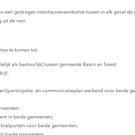
 van een gedragen intentieovereenkomst tussen in elk geval d
uit de rwzi.
 hoe te komen tot:
ijk als bestuurlijk) tussen gemeente Baarn en Soest;
ijf;
ners)participatie- en communicatieplan werkend voor beide g
emeenten;
nt in beide gemeenten;
en knelpunten voor beide gemeenten;
 in beide gemeenten.