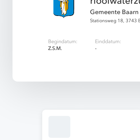
rioolwaterz
Gemeente Baarn
Stationsweg 18, 3743 
Begindatum:
Einddatum:
Z.S.M.
-