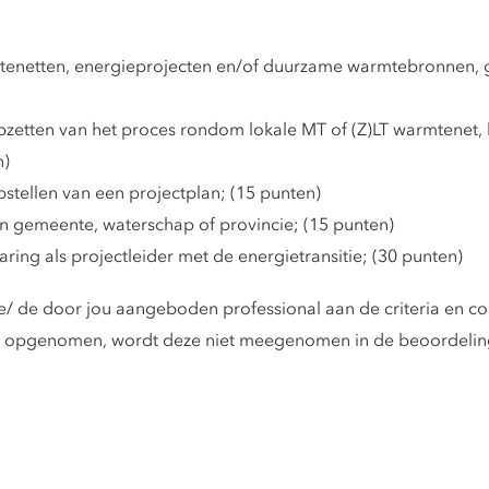
netten, energieprojecten en/of duurzame warmtebronnen, ge
zetten van het proces rondom lokale MT of (Z)LT warmtenet, 
n)
tellen van een projectplan; (15 punten)
 gemeente, waterschap of provincie; (15 punten)
ing als projectleider met de energietransitie; (30 punten)
 je/ de door jou aangeboden professional aan de criteria en c
ing is opgenomen, wordt deze niet meegenomen in de beoordelin