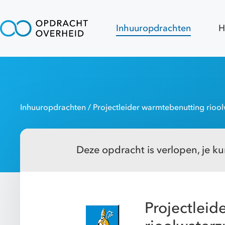
Inhuuropdrachten
H
Inhuuropdrachten
/ Projectleider warmtebenutting riool
Deze opdracht is verlopen, je kun
Projectleid