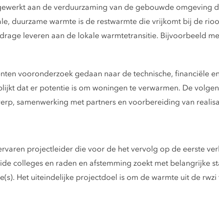
 gewerkt aan de verduurzaming van de gebouwde omgeving do
e, duurzame warmte is de restwarmte die vrijkomt bij de rioolw
jdrage leveren aan de lokale warmtetransitie. Bijvoorbeeld 
ten vooronderzoek gedaan naar de technische, financiële en
blijkt dat er potentie is om woningen te verwarmen. De volgen
twerp, samenwerking met partners en voorbereiding van realisa
varen projectleider die voor de het vervolg op de eerste ve
eide colleges en raden en afstemming zoekt met belangrijke st
). Het uiteindelijke projectdoel is om de warmte uit de rwzi