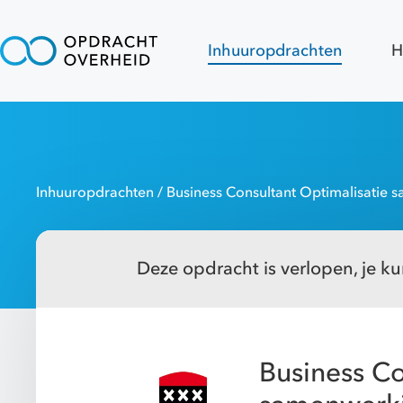
Inhuuropdrachten
H
Inhuuropdrachten
/ Business Consultant Optimalisatie 
Deze opdracht is verlopen, je kun
Business Co