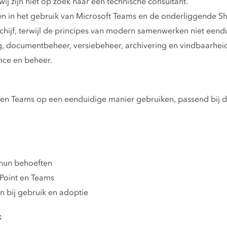
wij zijn niet op zoek naar een technische consultant.
en in het gebruik van Microsoft Teams en de onderliggende 
hijf, terwijl de principes van modern samenwerken niet eendui
ng, documentbeheer, versiebeheer, archivering en vindbaarhei
nce en beheer.
en Teams op een eenduidige manier gebruiken, passend bij de
 hun behoeften
ePoint en Teams
n bij gebruik en adoptie
k